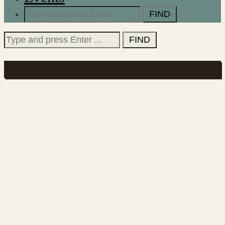
Search
for:
Search
for:
Konzerte