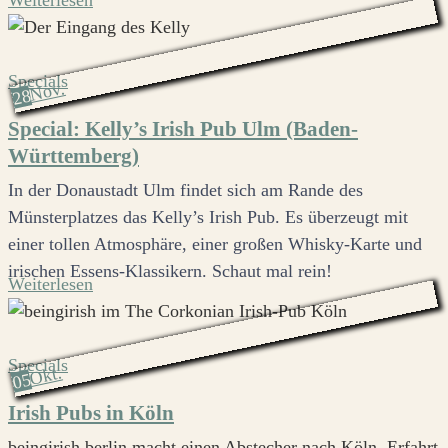
Weiterlesen
Specials
Nov.
28
Special: Kelly’s Irish Pub Ulm (Baden-
Württemberg)
In der Donaustadt Ulm findet sich am Rande des
Münsterplatzes das Kelly’s Irish Pub. Es überzeugt mit
einer tollen Atmosphäre, einer großen Whisky-Karte und
irischen Essens-Klassikern. Schaut mal rein!
Weiterlesen
Specials
Okt.
05
Irish Pubs in Köln
beingirish.berlin macht einen Abstecher nach Köln. Erfahrt