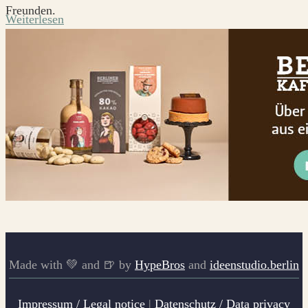
Freunden.
Weiterlesen
Made with 💚 and 🍺 by
HypeBros
and
ideenstudio.berlin
Impressum / Legal notice
|
Datenschutz / Data privacy