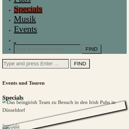
Specials
Musik
Events
Search
for:
Search
for:
Events und Touren
Specials
Specials
März