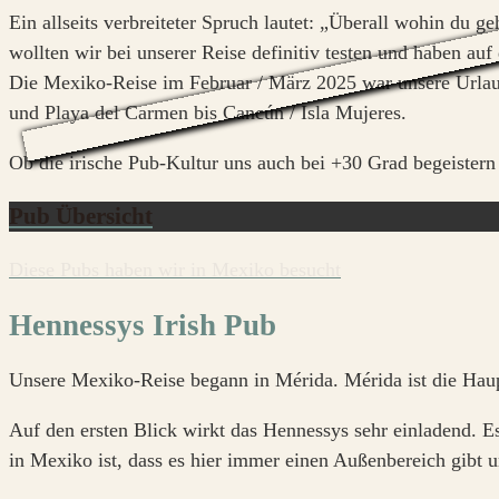
Ein allseits verbreiteter Spruch lautet: „Überall wohin du g
wollten wir bei unserer Reise definitiv testen und haben au
Die Mexiko-Reise im Februar / März 2025 war unsere Urla
und Playa del Carmen bis Cancún / Isla Mujeres.
Ob die irische Pub-Kultur uns auch bei +30 Grad begeistern k
Pub Übersicht
Diese Pubs haben wir in Mexiko besucht
Hennessys Irish Pub
Unsere Mexiko-Reise begann in Mérida. Mérida ist die Haup
Auf den ersten Blick wirkt das Hennessys sehr einladend. Es 
in Mexiko ist, dass es hier immer einen Außenbereich gibt u