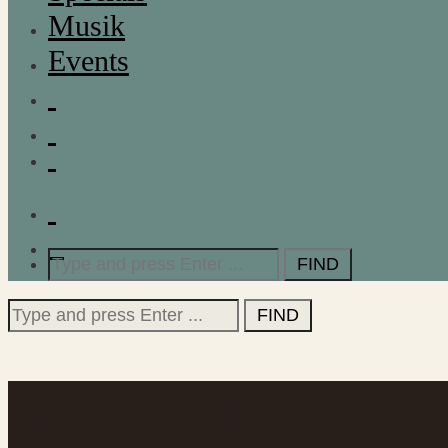
Musik
Events
Search
for:
Search
for:
Irish Pubs in Yu