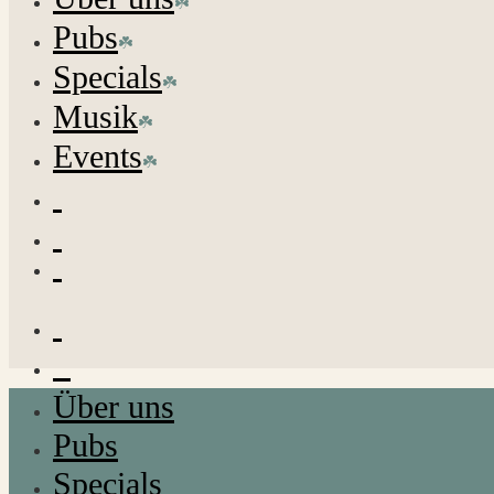
Pubs
Specials
Musik
Events
Über uns
Pubs
Specials