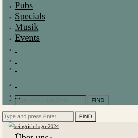
Pubs
Specials
Musik
Events
Search
for:
Search
for:
Über uns