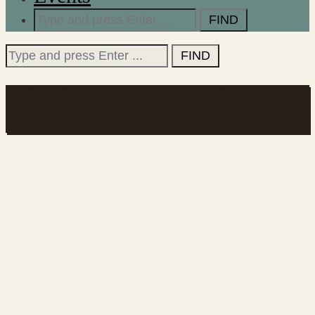
Search
for:
Search
for:
Friedrichshain: St. Patrick’s Day
im MacLaren’s