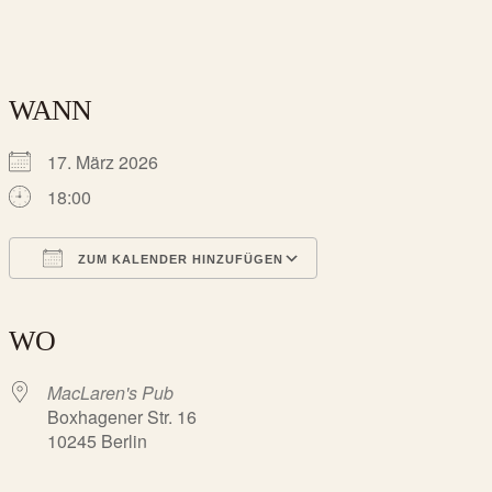
WANN
17. März 2026
18:00
ZUM KALENDER HINZUFÜGEN
ICS herunterladen
Google Kalender
iCalendar
Office 365
Outlook Live
WO
MacLaren's Pub
Boxhagener Str. 16
10245 Berlin