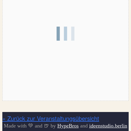
« Zurück zur Veranstaltungsübersicht
Made with 💚 and 🍺 by
HypeBros
and
ideenstudio.berlin