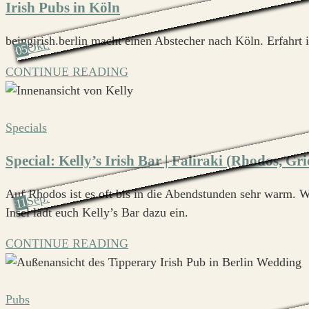
Irish Pubs in Köln
beingirish.berlin macht einen Abstecher nach Köln. Erfahrt 
Okt.
05
CONTINUE READING
Specials
Special: Kelly’s Irish Bar | Faliraki (Rhodos, Gr
Auf Rhodos ist es oft bis in die Abendstunden sehr warm. Wa
Sep.
11
Insel lädt euch Kelly’s Bar dazu ein.
CONTINUE READING
Pubs