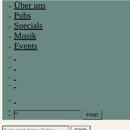
Über uns
Pubs
Specials
Musik
Events
Search
for:
Search