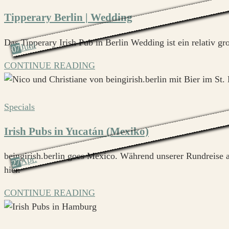
Tipperary Berlin | Wedding
Das Tipperary Irish Pub in Berlin Wedding ist ein relativ g
Juni
07
CONTINUE READING
Specials
Irish Pubs in Yucatán (Mexiko)
beingirish.berlin goes Mexico. Während unserer Rundreise a
Apr.
27
hier.
CONTINUE READING