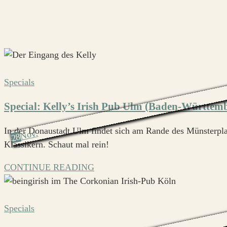
Specials
Special: Kelly’s Irish Pub Ulm (Baden-Württem
In der Donaustadt Ulm findet sich am Rande des Münsterplat
Nov.
28
Klassikern. Schaut mal rein!
CONTINUE READING
Specials