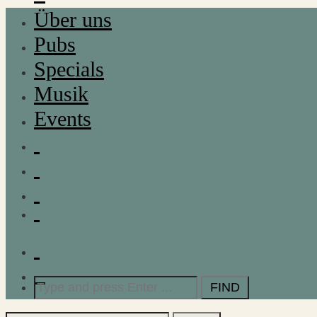
Über uns
Pubs
Specials
Musik
Events
Search
for: