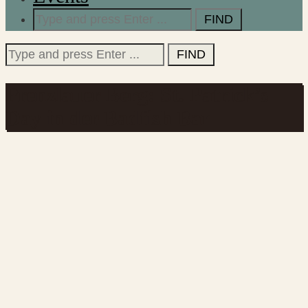
Search
for:
Search
for:
Prenzlauer Berg: St. Patrick’s
Day in der Badfish Bar