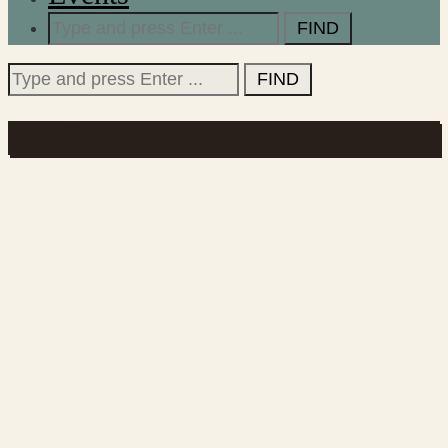
Search
for:
Search
for:
Badfish Bar