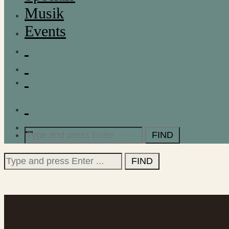
Musik
Events
Search
for:
Search
for:
Steglitz: St. Pat