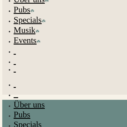
Pubs
Specials
Musik
Events
Über uns
Pubs
Specials