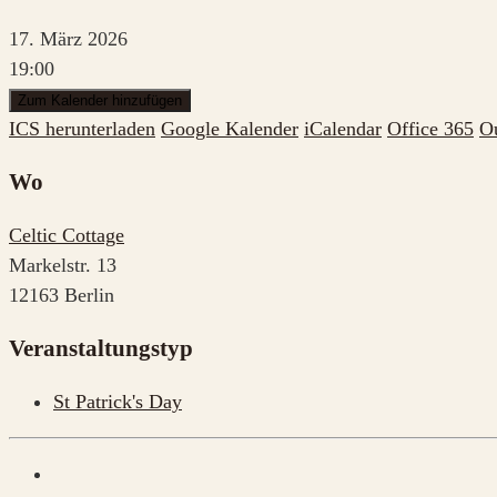
17. März 2026
19:00
Zum Kalender hinzufügen
ICS herunterladen
Google Kalender
iCalendar
Office 365
O
Wo
Celtic Cottage
Markelstr. 13
12163 Berlin
Veranstaltungstyp
St Patrick's Day