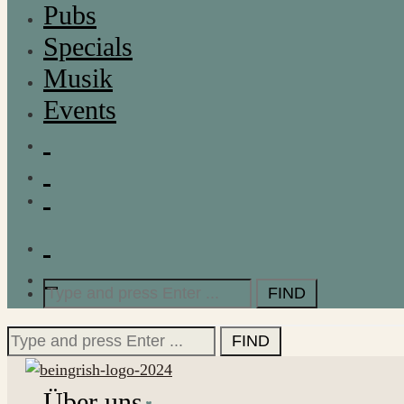
Pubs
Specials
Musik
Events
Search
for:
Search
for:
Über uns