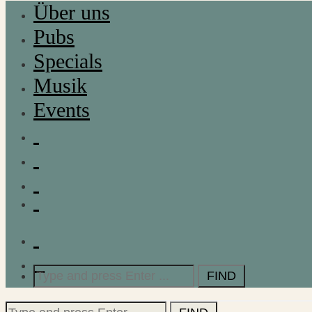
Über uns
Pubs
Specials
Musik
Events
Search
for:
Search