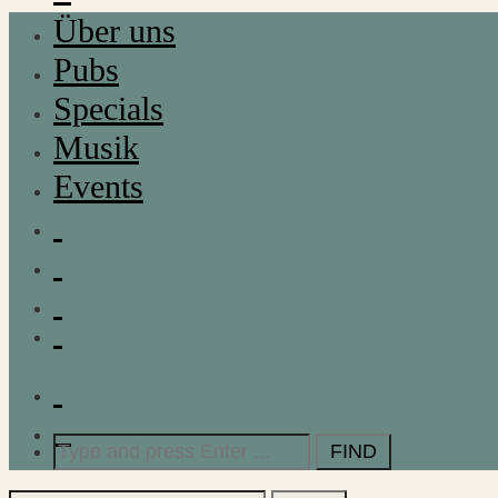
Über uns
Pubs
Specials
Musik
Events
Search
for: