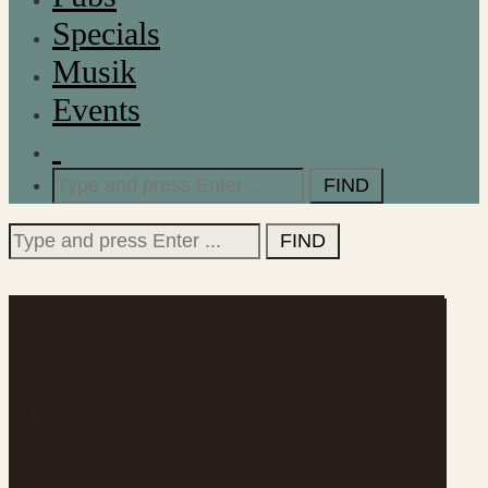
Specials
Musik
Events
Search
for:
Search
for:
Exklusive
Songpremiere:
Shannon Rebellion –
„Punk In A Pub“