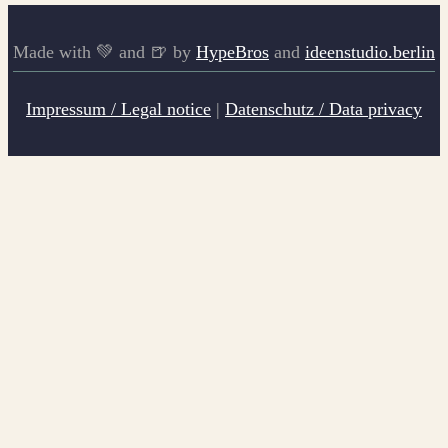
Made with 💚 and 🍺 by
HypeBros
and
ideenstudio.berlin
Impressum / Legal notice
|
Datenschutz / Data privacy