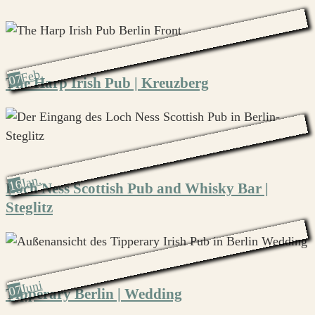
Feb.
07
The Harp Irish Pub | Kreuzberg
Jan.
16
Loch Ness Scottish Pub and Whisky Bar |
Steglitz
Juni
07
Tipperary Berlin | Wedding