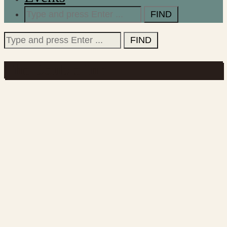
Search
for:
Search
for:
The Double Inn