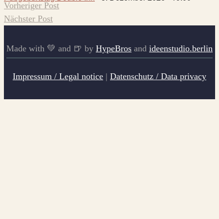
Vorheriger Post
Nächster Post
Made with 💚 and 🍺 by
HypeBros
and
ideenstudio.berlin
Impressum / Legal notice
|
Datenschutz / Data privacy