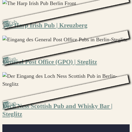
Feb.
07
The Harp Irish Pub | Kreuzberg
Jan.
16
General Post Office (GPO) | Steglitz
Jan.
16
Loch Ness Scottish Pub and Whisky Bar |
Steglitz