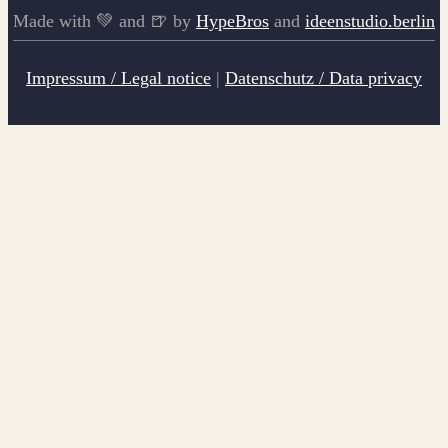
Made with 💚 and 🍺 by
HypeBros
and
ideenstudio.berlin
Impressum / Legal notice
|
Datenschutz / Data privacy