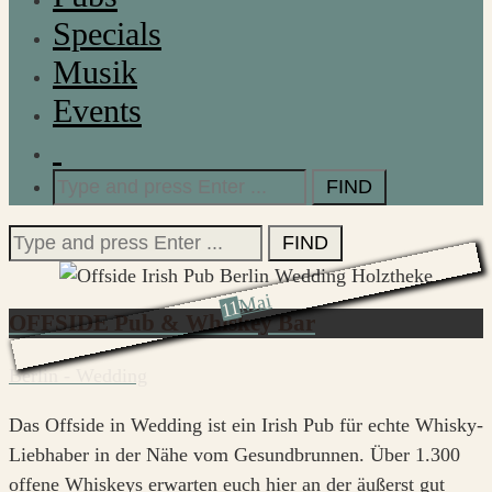
Specials
Musik
Events
Search
for:
Search
for:
Mai
11
OFFSIDE Pub & Whiskey Bar
Berlin - Wedding
Das Offside in Wedding ist ein Irish Pub für echte Whisky-
Liebhaber in der Nähe vom Gesundbrunnen. Über 1.300
offene Whiskeys erwarten euch hier an der äußerst gut