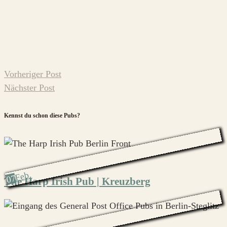
Vorheriger Post
Nächster Post
Kennst du schon diese Pubs?
Feb.
07
The Harp Irish Pub | Kreuzberg