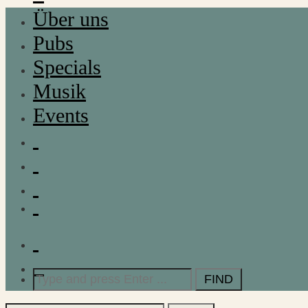
Über uns
Pubs
Specials
Musik
Events
Search
for: