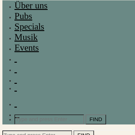
Über uns
Pubs
Specials
Musik
Events
Search
for:
Search