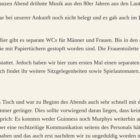
anzen Abend dröhnte Musik aus den 80er Jahren aus den Laut
 war bei unserer Ankunft noch nicht belegt und es gab auch i
ier gibt es separate WCs für Männer und Frauen. Bis in den 
e mit Papiertüchern gestopft worden sind. Die Frauentoilett
stattet. Jedoch haben wir hier zum ersten Mal einen separaten
ch findet ihr weitere Sitzgelegenheiten sowie Spielautomaten.
en Tisch und war zu Beginn des Abends auch sehr schnell mit
mer geringer. Dies sollte vorwiegend daran liegen, dass ke
. Sprich: Es konnten weder Guinness noch Murphys weiterhin 
 Über eine rechtzeitige Kommunikation seitens des Personals hä
 haben und das auch erst nachdem wir zu ungeduldig worden