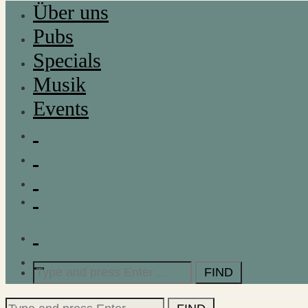
Über uns
Pubs
Specials
Musik
Events
Search
for:
Search