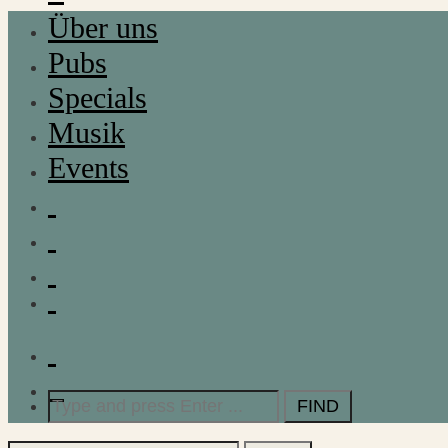
Über uns
Pubs
Specials
Musik
Events
Search
for: