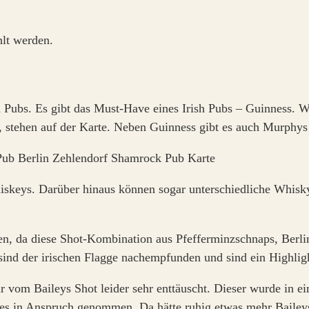
lt werden.
Pubs. Es gibt das Must-Have eines Irish Pubs – Guinness. Wel
 stehen auf der Karte. Neben Guinness gibt es auch Murphys
hiskeys. Darüber hinaus können sogar unterschiedliche Whisky
en, da diese Shot-Kombination aus Pfefferminzschnaps, Berlin
sind der irischen Flagge nachempfunden und sind ein Highli
ir vom Baileys Shot leider sehr enttäuscht. Dieser wurde in
ases in Anspruch genommen. Da hätte ruhig etwas mehr Bailey