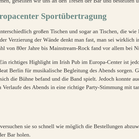
men, gesellten wir uns an den Tresen der Bar und bestellten u
 unterschiedlich großen Tischen und sogar an Tischen, die wi
r Verzierung der Wände denkt man fast, man sei wirklich in 
hl von 80er Jahre bis Mainstream-Rock fand vor allem bei N
Ein richtiges Highlight im Irish Pub im Europa-Center ist je
at Berlin für musikalische Begleitung des Abends sorgen. G
 sich die Bühne befand und die Band spielt. Jedoch konnte au
 Verlaufe des Abends in eine richtige Party-Stimmung mit 
ersuchen sie so schnell wie möglich die Bestellungen abzuwic
der Bar holen.