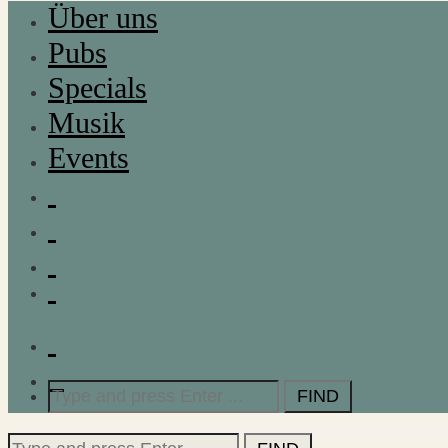
Über uns
Pubs
Specials
Musik
Events
Search
for:
Search