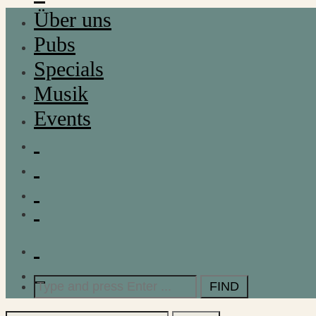
Über uns
Pubs
Specials
Musik
Events
Search
for: