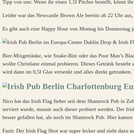
Tipp von uns: Wenn ihr einen 1,5l Pitcher bestellt, könnt ih
Leider war das Newcastle Brown Ale bereits ab 22 Uhr aus, so
Es gibt auch eine Happy Hour von Montag bis Donnerstag jew
Bier-Mixgetränke, wie Snake-Bite oder das Poor Man’s Blac
wollte Christiane einmal probieren. Dieses Getränk besteht
wird dann im 0,5l Glas versenkt und alles direkt getrunken.
Nico hat das Irish Flag fieber seit dem Shamrock Pub in Ze
serviert wurde, musste auch dieser probiert werden. Der Iri
besser gefallen hat, als noch im Shamrock Pub. Hier kamen 
Fazit: Der Irish Flag Shot war super lecker und sieht dazu 